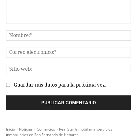
Comentario:
No
Co
el
Sit
we
Guardar mis datos para la próxima vez.