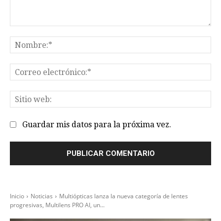
Comentario:
No
Co
el
Sit
we
Guardar mis datos para la próxima vez.