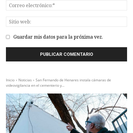
Co
el
Sit
we
Guardar mis datos para la próxima vez.