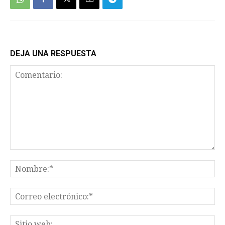
DEJA UNA RESPUESTA
Comentario:
No
Co
el
Sit