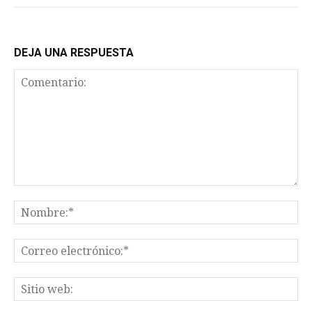
DEJA UNA RESPUESTA
Comentario:
No
Co
el
Sit
we