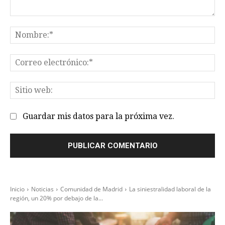
Comentario:
No
Co
el
Sit
we
Guardar mis datos para la próxima vez.