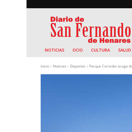
Diario
de
San
Fernando
NOTICIAS
OCIO
CULTURA
SALUD
Inicio
Noticias
Deportes
Parque Corredor acoge do