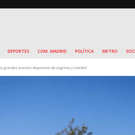
DEPORTES
COM. MADRID
POLÍTICA
METRO
SOC
s grandes eventos deportivos de esgrima y voleibol