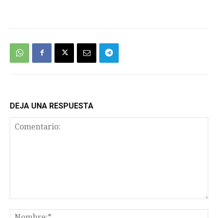
We're
by
SendX
DEJA UNA RESPUESTA
Comentario:
No