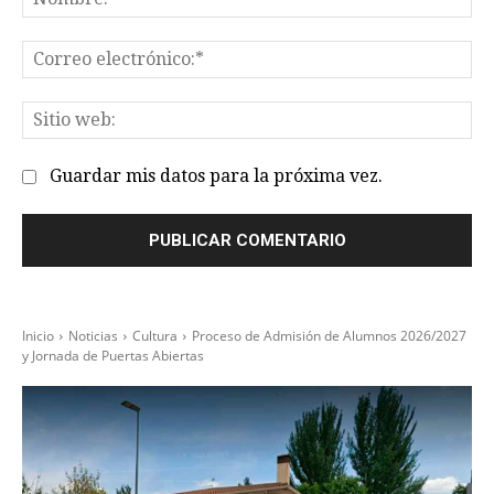
Co
el
Sit
we
Guardar mis datos para la próxima vez.