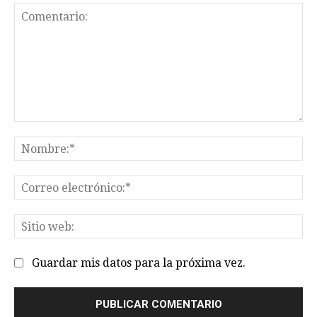
Comentario:
No
Co
el
Sit
we
Guardar mis datos para la próxima vez.