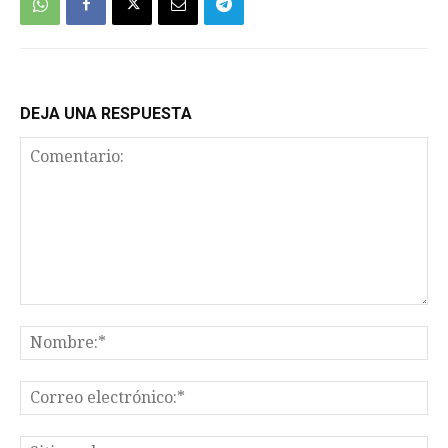
DEJA UNA RESPUESTA
Comentario:
No
Co
el
Sit