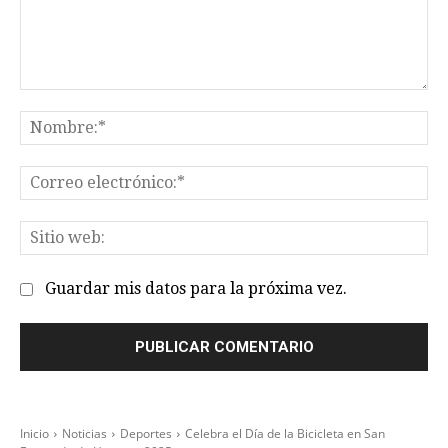
Comentario:
No
Co
el
Sit
we
Guardar mis datos para la próxima vez.