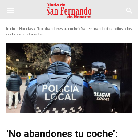
Inicio
Noticias
'No abandones tu coche': San Fernando dice adiós a los
coches abandonados...
‘No abandones tu coche’: