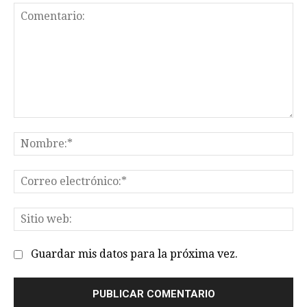
Comentario:
No
Co
el
Sit
we
Guardar mis datos para la próxima vez.