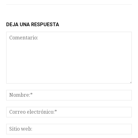
DEJA UNA RESPUESTA
Comentario:
No
Co
el
Sit
we