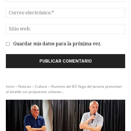
Co
el
Sit
we
Guardar mis datos para la próxima vez.