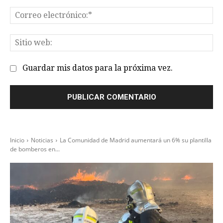
Co
el
Sit
we
Guardar mis datos para la próxima vez.