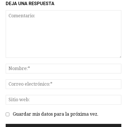
DEJA UNA RESPUESTA
Comentario:
No
Co
el
Sit
we
Guardar mis datos para la próxima vez.