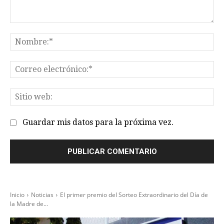
Comentario:
No
Co
el
Sit
we
Guardar mis datos para la próxima vez.