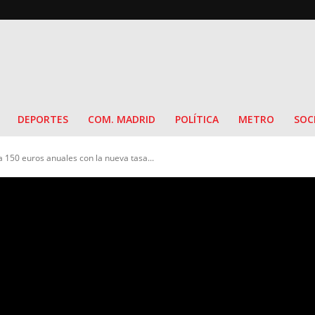
DEPORTES
COM. MADRID
POLÍTICA
METRO
SOC
150 euros anuales con la nueva tasa...