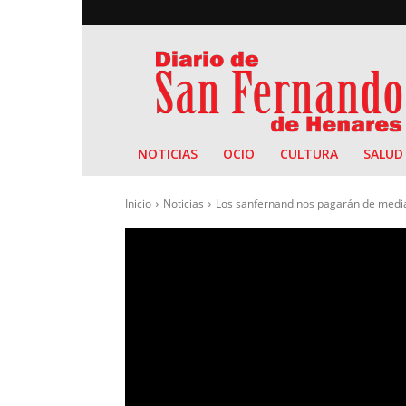
Diario
de
San
Fernando
NOTICIAS
OCIO
CULTURA
SALUD
Inicio
Noticias
Los sanfernandinos pagarán de media 