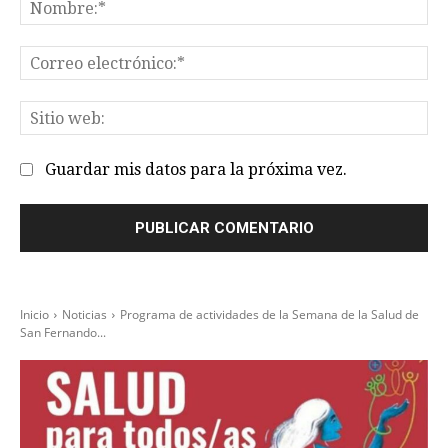
No
Co
el
Sit
we
Guardar mis datos para la próxima vez.