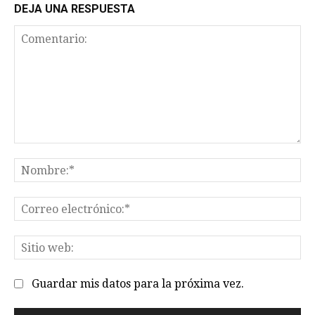
DEJA UNA RESPUESTA
Comentario:
No
Co
el
Sit
we
Guardar mis datos para la próxima vez.