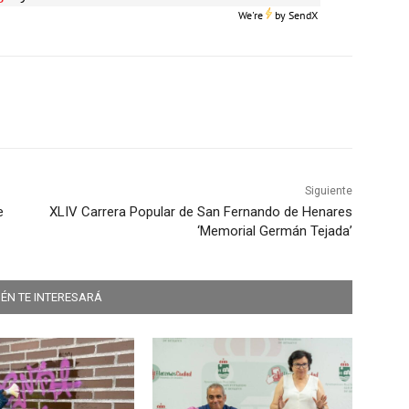
We're
by
SendX
Siguiente
e
XLIV Carrera Popular de San Fernando de Henares
‘Memorial Germán Tejada’
ÉN TE INTERESARÁ