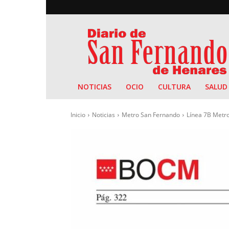
Diario
de
San
Fernando
NOTICIAS
OCIO
CULTURA
SALUD
Inicio
Noticias
Metro San Fernando
Línea 7B Metro