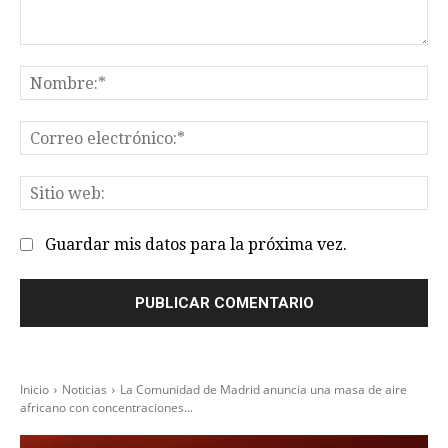
Comentario:
No
Co
el
Sit
we
Guardar mis datos para la próxima vez.