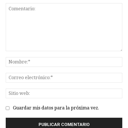
Comentario:
No
Co
el
Sit
we
Guardar mis datos para la próxima vez.