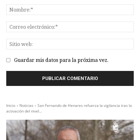
Comentario:
No
Co
el
Sit
we
Guardar mis datos para la próxima vez.