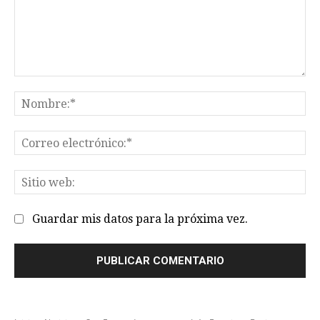
Comentario:
No
Co
el
Sit
we
Guardar mis datos para la próxima vez.