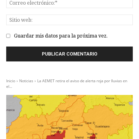
Co
el
Sit
we
Guardar mis datos para la próxima vez.