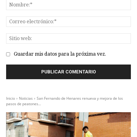
No
Co
el
Sit
we
Guardar mis datos para la próxima vez.