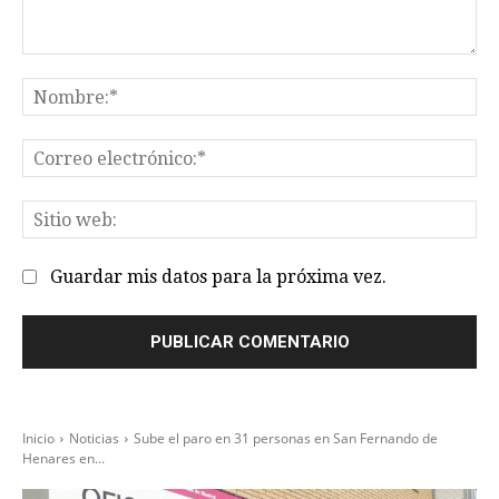
Comentario:
No
Co
el
Sit
we
Guardar mis datos para la próxima vez.