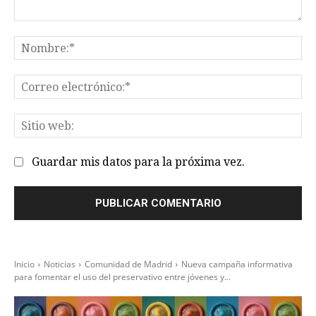
Comentario:
No
Co
el
Sit
we
Guardar mis datos para la próxima vez.