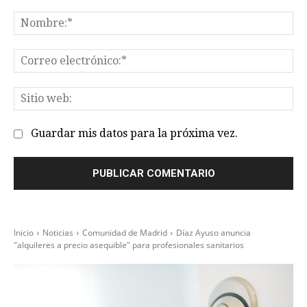
Comentario:
No
Co
el
Sit
we
Guardar mis datos para la próxima vez.