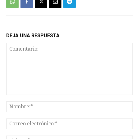
DEJA UNA RESPUESTA
Comentario:
No
Co
el