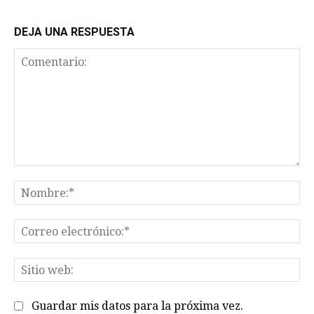
DEJA UNA RESPUESTA
Comentario:
No
Co
el
Sit
we
Guardar mis datos para la próxima vez.