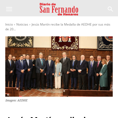
Inicio
Noticias
Jesús Martín recibe la Medalla de AEDHE por sus más
de 20...
Imagen: AEDHE