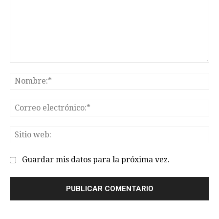
Comentario:
No
Co
el
Sit
we
Guardar mis datos para la próxima vez.