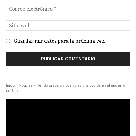
Co
el
Sit
we
Guardar mis datos para la próxima vez.