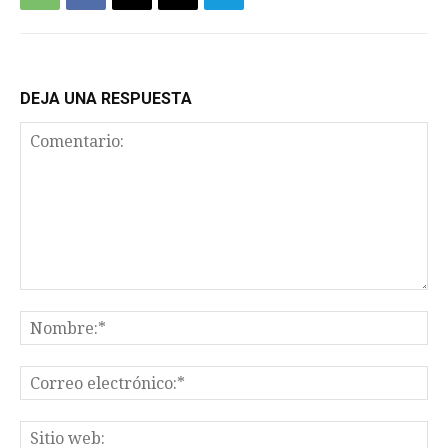
DEJA UNA RESPUESTA
Comentario:
No
Co
el
Sit