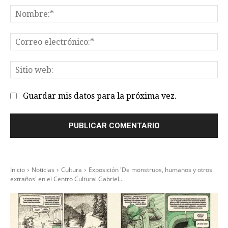
Comentario:
No
Co
el
Sit
we
Guardar mis datos para la próxima vez.