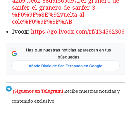
42b9-be62-88d9f565d97f/el-granero-de-
sanfer-el-granero-de-sanfer-3—
%F0%9F%8E%92vuelta-al-
cole%F0%9F%8F%AB
Ivoox:
https://go.ivoox.com/rf/134562306
Haz que nuestras noticias aparezcan en tus
búsquedas
Añade Diario de San Fernando en Google
¡Síguenos en Telegram!
Recibe nuestras noticias y
contenido exclusivo.