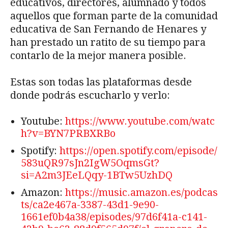
educativos, directores, alumnado y todos
aquellos que forman parte de la comunidad
educativa de San Fernando de Henares y
han prestado un ratito de su tiempo para
contarlo de la mejor manera posible.
Estas son todas las plataformas desde
donde podrás escucharlo y verlo:
Youtube:
https://www.youtube.com/watc
h?v=BYN7PRBXRBo
Spotify:
https://open.spotify.com/episode/
583uQR97sJn2IgW5OqmsGt?
si=A2m3JEeLQqy-1BTw5UzhDQ
Amazon:
https://music.amazon.es/podcas
ts/ca2e467a-3387-43d1-9e90-
1661ef0b4a38/episodes/97d6f41a-c141-