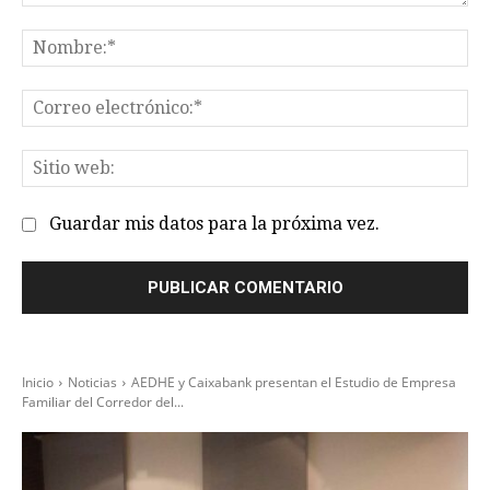
Comentario:
No
Co
el
Sit
we
Guardar mis datos para la próxima vez.