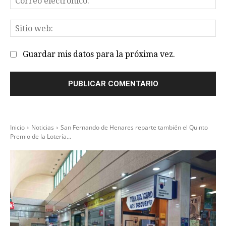
el
Sit
we
Guardar mis datos para la próxima vez.