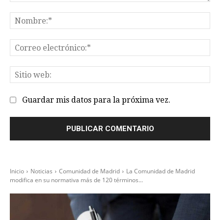
Comentario:
No
Co
el
Sit
we
Guardar mis datos para la próxima vez.