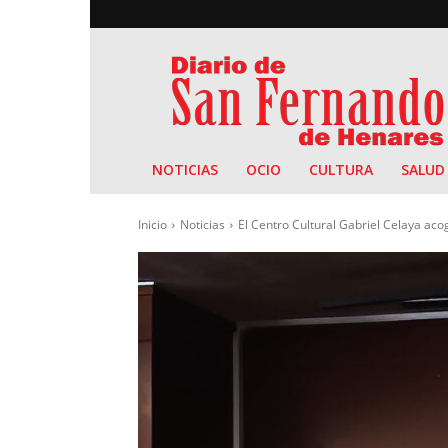
Diario
de
San
Fernando
NOTICIAS
OCIO
CULTURA
SALUD
Inicio
Noticias
El Centro Cultural Gabriel Celaya acog