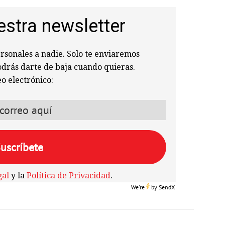
estra newsletter
sonales a nadie. Solo te enviaremos
odrás darte de baja cuando quieras.
o electrónico:
gal
y la
Política de Privacidad
.
We're
by
SendX