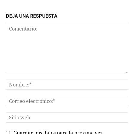
DEJA UNA RESPUESTA
Comentario:
No
Co
el
Sit
we
Guardar mis datos para la próxima vez.