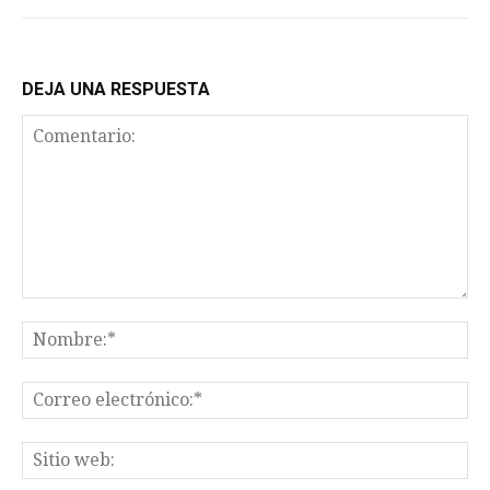
DEJA UNA RESPUESTA
Comentario:
No
Co
el
Sit
we