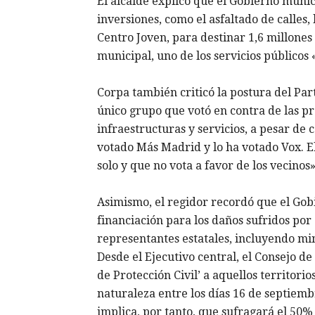
El alcalde explicó que el Gobierno muni
inversiones, como el asfaltado de calles,
Centro Joven, para destinar 1,6 millones
municipal, uno de los servicios públicos
Corpa también criticó la postura del Par
único grupo que votó en contra de las p
infraestructuras y servicios, a pesar de
votado Más Madrid y lo ha votado Vox. El
solo y que no vota a favor de los vecinos»
Asimismo, el regidor recordó que el Go
financiación para los daños sufridos por
representantes estatales, incluyendo min
Desde el Ejecutivo central, el Consejo d
de Protección Civil’ a aquellos territor
naturaleza entre los días 16 de septiemb
implica, por tanto, que sufragará el 50% 