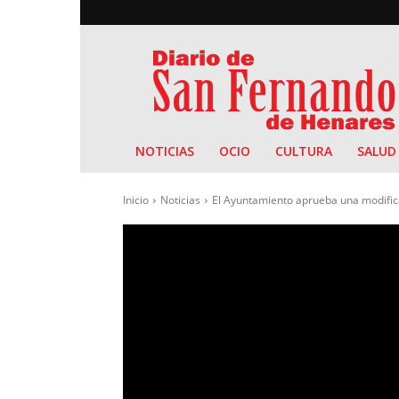
Diario
de
San
Fernando
NOTICIAS
OCIO
CULTURA
SALUD
Inicio
Noticias
El Ayuntamiento aprueba una modificac