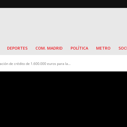
DEPORTES
COM. MADRID
POLÍTICA
METRO
SOC
ión de crédito de 1.600.000 euros para la...