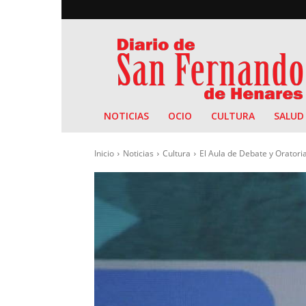
Diario
de
San
Fernando
NOTICIAS
OCIO
CULTURA
SALUD
Inicio
Noticias
Cultura
El Aula de Debate y Oratoria