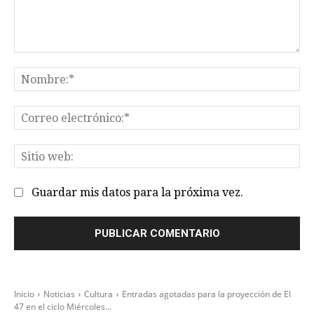
Comentario:
No
Co
el
Sit
we
Guardar mis datos para la próxima vez.