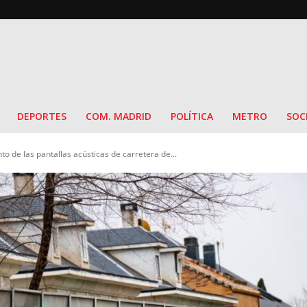
DEPORTES
COM. MADRID
POLÍTICA
METRO
SOC
o de las pantallas acústicas de carretera de...