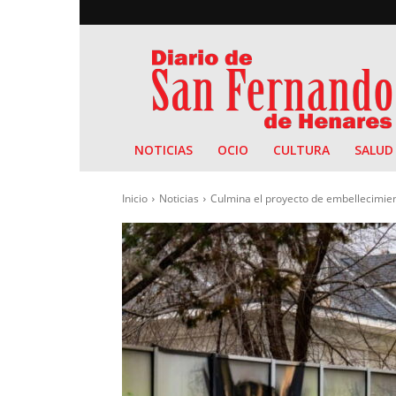
Diario
de
San
Fernando
NOTICIAS
OCIO
CULTURA
SALUD
Inicio
Noticias
Culmina el proyecto de embellecimient