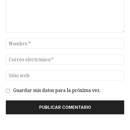
Comentario:
No
Co
el
Sit
we
Guardar mis datos para la próxima vez.