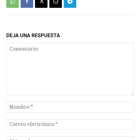
DEJA UNA RESPUESTA
Comentario:
No
Co
el
Sit