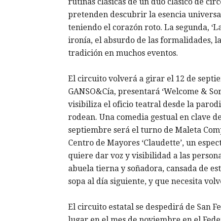
rutinas clásicas de un dúo clásico de ci
pretenden descubrir la esencia universal
teniendo el corazón roto. La segunda, ‘L
ironía, el absurdo de las formalidades, l
tradición en muchos eventos.
El circuito volverá a girar el 12 de sep
GANSO&Cía, presentará ‘Welcome & Sorry
visibiliza el oficio teatral desde la parod
rodean. Una comedia gestual en clave de 
septiembre será el turno de Maleta Comp
Centro de Mayores ‘Claudette’, un espec
quiere dar voz y visibilidad a las person
abuela tierna y soñadora, cansada de est
sopa al día siguiente, y que necesita volv
El circuito estatal se despedirá de San
lugar en el mes de noviembre en el Federi