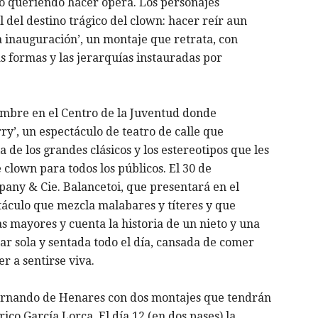
rco queriendo hacer ópera. Los personajes
 del destino trágico del clown: hacer reír aun
a inauguración’, un montaje que retrata, con
as formas y las jerarquías instauradas por
tiembre en el Centro de la Juventud donde
’, un espectáculo de teatro de calle que
ia de los grandes clásicos y los estereotipos que les
clown para todos los públicos. El 30 de
any & Cie. Balancetoi, que presentará en el
táculo que mezcla malabares y títeres y que
as mayores y cuenta la historia de un nieto y una
ar sola y sentada todo el día, cansada de comer
er a sentirse viva.
 Fernando de Henares con dos montajes que tendrán
co García Lorca. El día 12 (en dos pases) la