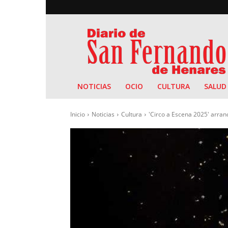
Diario
de
San
Fernando
NOTICIAS
OCIO
CULTURA
SALUD
Inicio
Noticias
Cultura
'Circo a Escena 2025' arran