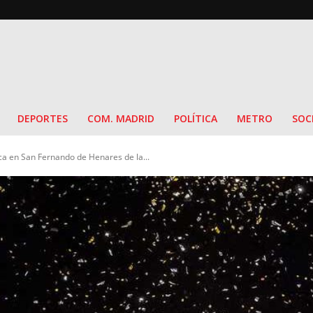
DEPORTES
COM. MADRID
POLÍTICA
METRO
SOC
ca en San Fernando de Henares de la...