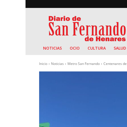
Diario
de
San
Fernando
NOTICIAS
OCIO
CULTURA
SALUD
Inicio
Noticias
Metro San Fernando
Centenares de 