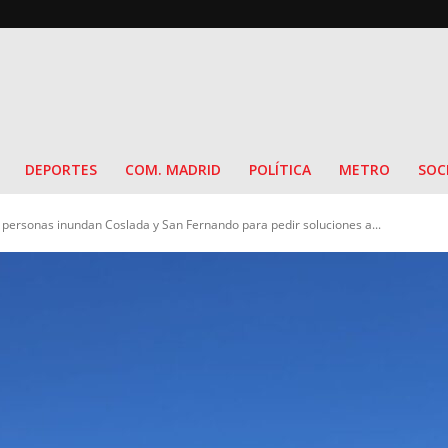
DEPORTES
COM. MADRID
POLÍTICA
METRO
SOC
personas inundan Coslada y San Fernando para pedir soluciones a...